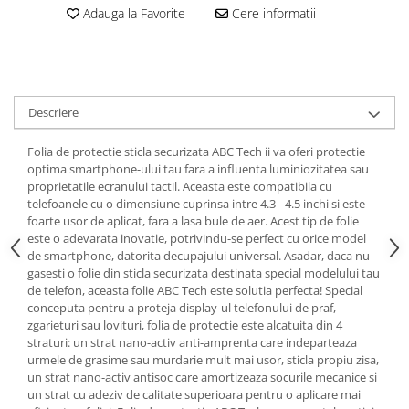
Cos rufe
Adauga la Favorite
Cere informatii
Polite baie
Uscatoare rufe
Boluri
Bucatarie
Descriere
Burete bucatarie
Folia de protectie sticla securizata ABC Tech ii va oferi protectie
Cafea si ceai
optima smartphone-ului tau fara a influenta luminiozitatea sau
proprietatile ecranului tactil. Aceasta este compatibila cu
Decoratiuni
telefoanele cu o dimensiune cuprinsa intre 4.3 - 4.5 inchi si este
Decoratiuni perete
foarte usor de aplicat, fara a lasa bule de aer. Acest tip de folie
este o adevarata inovatie, potrivindu-se perfect cu orice model
Depozitare
de smartphone, datorita decupajului universal. Asadar, daca nu
gasesti o folie din sticla securizata destinata special modelului tau
Carlige si agatatoare
de telefon, aceasta folie ABC Tech este solutia perfecta! Special
Cutii si cosuri pentru depozitare
conceputa pentru a proteja display-ul telefonului de praf,
Organizatoare mici
zgarieturi sau lovituri, folia de protectie este alcatuita din 4
straturi: un strat nano-activ anti-amprenta care indeparteaza
Organizatoare pentru haine
urmele de grasime sau murdarie mult mai usor, sticla propiu zisa,
Suport umerase
un strat nano-activ antisoc care amortizeaza socurile mecanice si
Menaj
un strat cu adeziv de calitate superioara pentru o aplicare mai