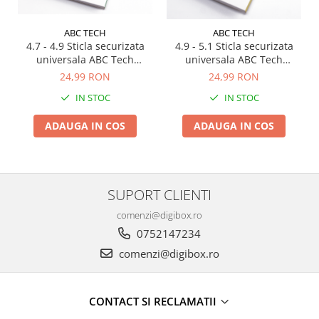
ABC TECH
ABC TECH
4.7 - 4.9 Sticla securizata
4.9 - 5.1 Sticla securizata
universala ABC Tech
universala ABC Tech
TEMPVIP-UNI-4.7
TEMPVIP-UNI-4.9
24,99 RON
24,99 RON
IN STOC
IN STOC
ADAUGA IN COS
ADAUGA IN COS
SUPORT CLIENTI
comenzi@digibox.ro
0752147234
comenzi@digibox.ro
CONTACT SI RECLAMATII