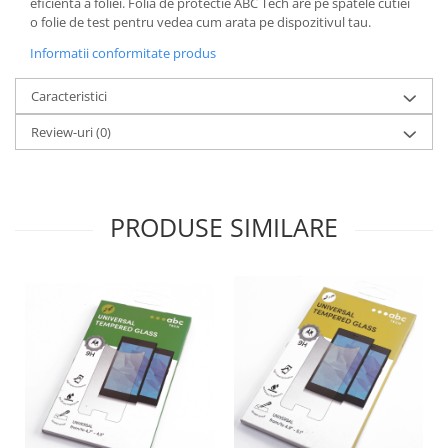
eficienta a foliei. Folia de protectie ABC Tech are pe spatele cutiei
Menaj
o folie de test pentru vedea cum arata pe dispozitivul tau.
Mop
Informatii conformitate produs
Pahare si cani
Suport farfurii
Caracteristici
Suport vesela
Review-uri
(0)
Tacamuri
Tavi
PRODUSE SIMILARE
Vase de gatit