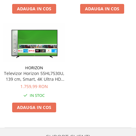
Cos rufe
ADAUGA IN COS
ADAUGA IN COS
Polite baie
Uscatoare rufe
Boluri
Bucatarie
Burete bucatarie
Cafea si ceai
Decoratiuni
HORIZON
Decoratiuni perete
Televizor Horizon 55HL7530U,
139 cm, Smart, 4K Ultra HD,
Depozitare
LED, Clasa G
1.759,99 RON
Carlige si agatatoare
IN STOC
Cutii si cosuri pentru depozitare
Organizatoare mici
ADAUGA IN COS
Organizatoare pentru haine
Suport umerase
Menaj