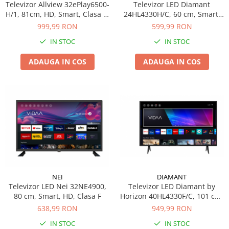
Vaze si boluri
Televizor Allview 32ePlay6500-
Televizor LED Diamant
Masini de paine
H/1, 81cm, HD, Smart, Clasa E,
24HL4330H/C, 60 cm, Smart,
Accesorii pentru gatit
Negry
HD, Clasa E
999,99 RON
599,99 RON
Mixer
Accesorii pentru cuptor
IN STOC
IN STOC
Mixer vertical
Borcane si sticle
Caserole pentru alimente
Plita electrica
ADAUGA IN COS
ADAUGA IN COS
Cutii depozitare metal
Plita gaz
Cutite si tocatoare
Sandwich maker
Instrumente de masurare si
Storcator fructe
amestecare
Ustensile de bucatarie
Toaster
Accesorii pentru servit
Tocator legume
Baie
Accesorii pentru baie
DIAMANT
NEI
Accesorii pentru chiuveta
Televizor LED Diamant by
Televizor LED Nei 32NE4900,
Accesorii pentru dus
Horizon 40HL4330F/C, 101 cm,
80 cm, Smart, HD, Clasa F
Accesorii pentru toaleta
Smart, Full HD, Clasa E
949,99 RON
638,99 RON
Bare si carlige pentru prosoape
IN STOC
IN STOC