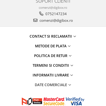
SUPORT CLIENTI
Menaj
comenzi@digibox.ro
Mop
0752147234
Pahare si cani
comenzi@digibox.ro
Suport farfurii
Suport vesela
CONTACT SI RECLAMATII
Tacamuri
Tavi
METODE DE PLATA
Vase de gatit
POLITICA DE RETUR
TERMENI SI CONDITII
INFORMATII LIVRARE
DATE COMERCIALE