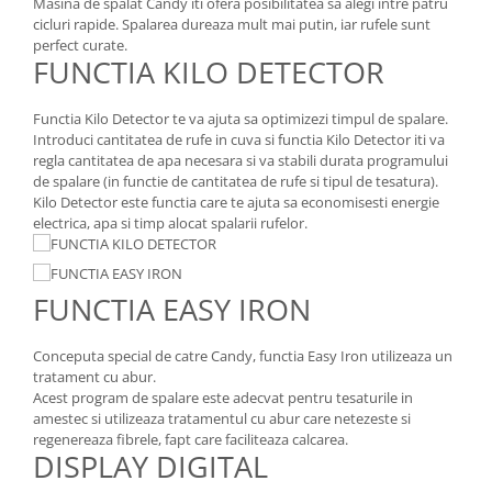
Masina de spalat Candy iti ofera posibilitatea sa alegi intre patru
Menaj
cicluri rapide. Spalarea dureaza mult mai putin, iar rufele sunt
Mop
perfect curate.
FUNCTIA KILO DETECTOR
Pahare si cani
Suport farfurii
Functia Kilo Detector te va ajuta sa optimizezi timpul de spalare.
Suport vesela
Introduci cantitatea de rufe in cuva si functia Kilo Detector iti va
regla cantitatea de apa necesara si va stabili durata programului
Tacamuri
de spalare (in functie de cantitatea de rufe si tipul de tesatura).
Kilo Detector este functia care te ajuta sa economisesti energie
Tavi
electrica, apa si timp alocat spalarii rufelor.
Vase de gatit
FUNCTIA EASY IRON
Conceputa special de catre Candy, functia Easy Iron utilizeaza un
tratament cu abur.
Acest program de spalare este adecvat pentru tesaturile in
amestec si utilizeaza tratamentul cu abur care netezeste si
regenereaza fibrele, fapt care faciliteaza calcarea.
DISPLAY DIGITAL