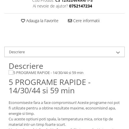
Cod Produs:
CS 1292DWRR4/1-S
Cos rufe
Ai nevoie de ajutor?
0752147234
Polite baie
Uscatoare rufe
Adauga la Favorite
Cere informatii
Boluri
Bucatarie
Burete bucatarie
Cafea si ceai
Descriere
Decoratiuni
Descriere
Decoratiuni perete
Depozitare
5 PROGRAME RAPIDE -
Carlige si agatatoare
14/30/44 si 59 min
Cutii si cosuri pentru depozitare
Organizatoare mici
Economiseste fara a face compromisuri! Aceste programe noi pot
fi utilizate pentru a obtine rezultate maxime, economisind apa,
Organizatoare pentru haine
energie si timp.
Suport umerase
Cu aceste optiuni poti spala, la temperatura mica, orice tip de
Menaj
material intr-un timp foarte scurt.