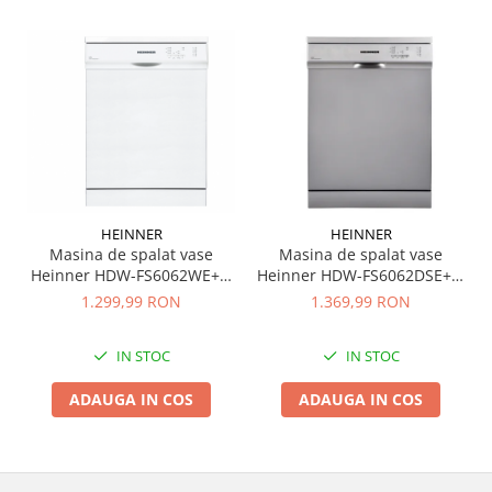
HEINNER
HEINNER
Masina de spalat vase
Masina de spalat vase
Heinner HDW-FS6062DSE++,
Heinner HDW-FS6062WE++,
12 seturi, 6 programe, Clasa
12 Seturi, 6 programe,
1.369,99 RON
1.299,99 RON
E, Aquastop, Pornire
Clasa E, Program Rapid 30’,
programata, 60 cm, Argintiu
60 cm
IN STOC
IN STOC
ADAUGA IN COS
ADAUGA IN COS