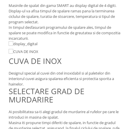
Masinile de spalat din gama SMART au display digital de 4 digiti.
Display-ul va afisa timpul de spalare ramas pana la terminarea
ciclului de spalare, turatia de stoarcere, temperatura si tipul de
program selectat.
In timpul desfasurarii programului de spalare ales, timpul de
spalare se poate modifica in functie de greutatea si de compozitia
incarcaturii.
CUVA DE INOX
Designul special al cuvei din otel inoxidabil si al paletelor din
interiorul cuvei asigura spalarea eficienta si protectia sporita a
hainelor.
SELECTARE GRAD DE
MURDARIRE
Ai posibilitatea sa-ti alegi gradul de murdarire al rufelor pe care le
introduci in masina de spalat.
Masina iti propune timpi diferiti de spalare, in functie de gradul
de murdarire selectat, asigurand, la finalul ciclului de spalare, rufe