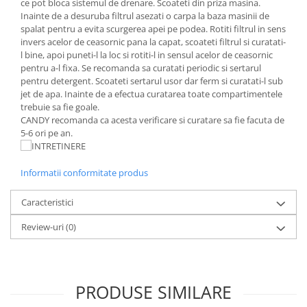
ce pot bloca sistemul de drenare. Scoateti din priza masina.
Inainte de a desuruba filtrul asezati o carpa la baza masinii de
spalat pentru a evita scurgerea apei pe podea. Rotiti filtrul in sens
invers acelor de ceasornic pana la capat, scoateti filtrul si curatati-
l bine, apoi puneti-l la loc si rotiti-l in sensul acelor de ceasornic
pentru a-l fixa. Se recomanda sa curatati periodic si sertarul
pentru detergent. Scoateti sertarul usor dar ferm si curatati-l sub
jet de apa. Inainte de a efectua curatarea toate compartimentele
trebuie sa fie goale.
CANDY recomanda ca acesta verificare si curatare sa fie facuta de
5-6 ori pe an.
Informatii conformitate produs
Caracteristici
Review-uri
(0)
PRODUSE SIMILARE