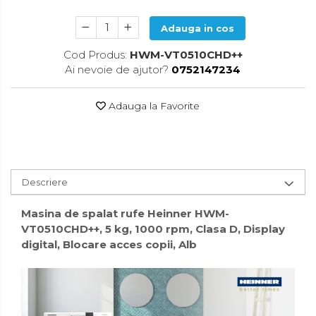
Accesorii pentru toaleta
Bare si carlige pentru prosoape
Adauga in cos
Cos rufe
Cod Produs:
HWM-VT0510CHD++
Polite baie
Ai nevoie de ajutor?
0752147234
Uscatoare rufe
Adauga la Favorite
Boluri
Bucatarie
Burete bucatarie
Descriere
Cafea si ceai
Decoratiuni
Masina de spalat rufe Heinner HWM-
VT0510CHD++, 5 kg, 1000 rpm, Clasa D, Display
Decoratiuni perete
digital, Blocare acces copii, Alb
Depozitare
Carlige si agatatoare
Cutii si cosuri pentru depozitare