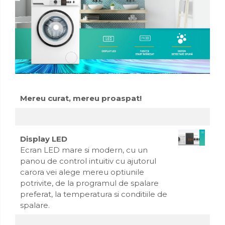
Organizatoare mici
Organizatoare pentru haine
Suport umerase
Menaj
Menaj
Mop
Pahare si cani
Mereu curat, mereu proaspat!
Suport farfurii
Suport vesela
Display LED
Ecran LED mare si modern, cu un
Tacamuri
panou de control intuitiv cu ajutorul
Tavi
carora vei alege mereu optiunile
potrivite, de la programul de spalare
Vase de gatit
preferat, la temperatura si conditiile de
spalare.