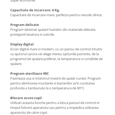
super economie.
Mixer
Mixer vertical
Capacitate de incarcare: 6 Kg.
Capacitate de incarcare mare, perfecta pentru nevoile zilnice.
Plita electrica
Plita gaz
Program delicate
Program destinat spalarii hainelor din materiale delicate,
Sandwich maker
protejand tesatura si culorile.
Storcator fructe
Display digital
Toaster
Ecran digital mare si modern, cu un panou de control intuitiv
cu ajutorul carora vei alege mereu optiunile potrivite, de la
Tocator legume
programul de spalare preferat, la temperatura si conditiile de
spalare.
Ingrijire Personala
Accesorii
Program sterilizare 90C
Pastreaza usa si interiorul masinii de spalat curate. Program
Aparat ras
pentru eliminarea murdariei si bacteriilor prin curatarea
Aparat tuns
profunda a tamburului la o temperatura de 90°C.
Ondulator par
Blocare acces copii
Placa par
Utilizati aceasta functie pentru a bloca panoul de control in
timpul folosirii aparatului sau pentru a impiedica utilizarea
Uscator par
aparatului de catre copii.