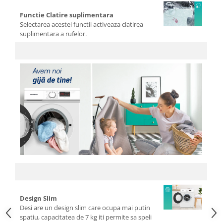
Cafea si ceai
Functie Clatire suplimentara
Decoratiuni
Selectarea acestei functii activeaza clatirea
suplimentara a rufelor.
Decoratiuni perete
Depozitare
Carlige si agatatoare
Cutii si cosuri pentru depozitare
Organizatoare mici
Organizatoare pentru haine
Suport umerase
Menaj
Menaj
Mop
Pahare si cani
Suport farfurii
Design Slim
Suport vesela
Desi are un design slim care ocupa mai putin
spatiu, capacitatea de 7 kg iti permite sa speli
Tacamuri