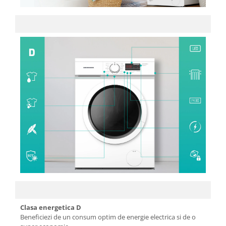
Electrocasnice Bucatarie
Aparat vidat
Aspiratoare
Blendere
Cafetiere
Cantar bucatarie
Cuptor electric
Cuptor microunde
Decalcificator
Espresoare
Fier de calcat
Friteuze
Masina de tocat
Clasa energetica D
Masini de paine
Beneficiezi de un consum optim de energie electrica si de o