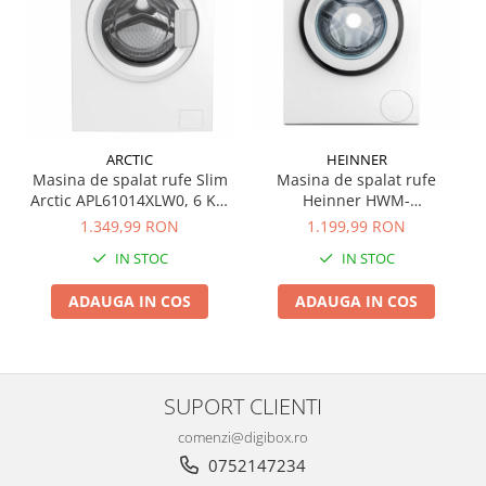
ARCTIC
HEINNER
Masina de spalat rufe Slim
Masina de spalat rufe
Arctic APL61014XLW0, 6 Kg,
Heinner HWM-
1000 RPM, Clasa D, Motor
VT0510CHD++, 5 kg, 1000
1.349,99 RON
1.199,99 RON
Silent Inverter, ExtraSteam,
rpm, Clasa D, Display
IN STOC
IN STOC
Prewash, Fast+, Smart
digital, Blocare acces copii,
Sensors, Extra Rinse, Child
Alb
ADAUGA IN COS
ADAUGA IN COS
Lock, Anticrease, Digital
Display, Alb
SUPORT CLIENTI
comenzi@digibox.ro
0752147234