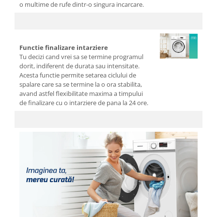
o multime de rufe dintr-o singura incarcare.
Tavi
Vase de gatit
Electrocasnice Mari
Functie finalizare intarziere
Aparate frigorifice
Tu decizi cand vrei sa se termine programul
dorit, indiferent de durata sau intensitate.
Combine frigorifice
Acesta functie permite setarea ciclului de
Frigider 2 usi
spalare care sa se termine la o ora stabilita,
avand astfel flexibilitate maxima a timpului
Congelator
de finalizare cu o intarziere de pana la 24 ore.
Aragaz
Electric
Mixt
Pe gaze
Masina de spalat
Masina de spalat + uscator
Masina de spalat rufe
Masina de spalat vase
Uscator de rufe