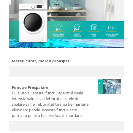
Cutite si tocatoare
Instrumente de masurare si
amestecare
Ustensile de bucatarie
Accesorii pentru servit
Baie
Accesorii pentru baie
Accesorii pentru chiuveta
Mereu curat, mereu proaspat!
Accesorii pentru dus
Accesorii pentru toaleta
Bare si carlige pentru prosoape
Cos rufe
Functie Prespalare
Cu ajutorul acestei functii, aparatul spala
Polite baie
intensiv hainele astfel incat efectele de
Uscatoare rufe
spalare sa fie imbunatatite si sa fie mai bine
Boluri
eliminate petele. Aceasta functie este
potrivita pentru hainele foarte murdare.
Bucatarie
Burete bucatarie