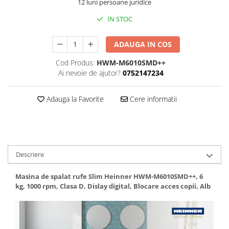
12 luni persoane juridice
Ceasuri
IN STOC
Cosuri decor
cutie bijuteriie
ADAUGA IN COS
Difuzor arome
Cod Produs:
HWM-M6010SMD++
Lumanari
Ai nevoie de ajutor?
0752147234
Oglinzi
Potpourri
Adauga la Favorite
Cere informatii
Rame foto
Suporturi pentru lumanari
Tablouri inramate
Vaze si boluri
Descriere
Accesorii pentru gatit
Masina de spalat rufe Slim Heinner HWM-M6010SMD++, 6
Accesorii pentru cuptor
kg, 1000 rpm, Clasa D, Dislay digital, Blocare acces copii, Alb
Borcane si sticle
Caserole pentru alimente
Cutii depozitare metal