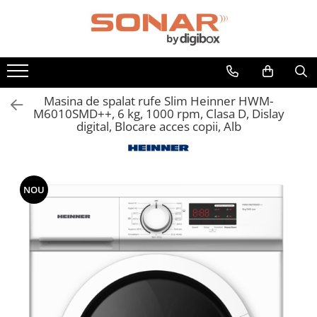
Toate Produsele
Televizoare
LED TV
Masina de spalat rufe Slim Heinner HWM-
M6010SMD++, 6 kg, 1000 rpm, Clasa D, Dislay
Telefoane mobile si accesorii
digital, Blocare acces copii, Alb
Accesorii telefoane
Folie de protectie
Husa
NOU
Incarcatoare
Suport auto
Audio
Boxe Portabile
Casti Audio
Radio Ceas
Componente PC - Periferice