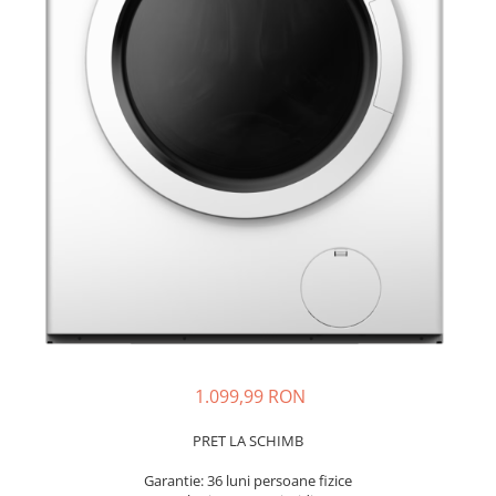
Dispozitive intare
Mouse
Tastatura
Spray curatare
Produse Incorporabile
Plita incorporabila gaz
Cuptor incorporabil electric
Masina de spalat vase
incorporabila
Retelistica
Cabluri
Cablu de legatura
1.099,99 RON
Casa si bucatarie
Accesorii chiuveta
PRET LA SCHIMB
Accesorii decoratiuni
Garantie: 36 luni persoane fizice
Accesorii decorative