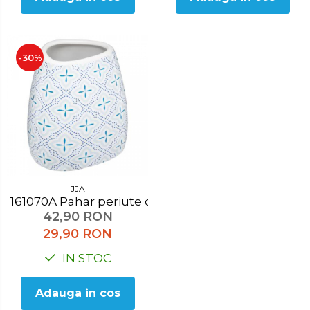
-30%
JJA
161070A Pahar periute de dinti
42,90 RON
29,90 RON
IN STOC
Adauga in cos