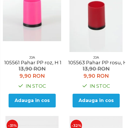
Organizatoare mici
Organizatoare pentru haine
Suport umerase
Menaj
Menaj
Mop
Pahare si cani
JJA
JJA
105561 Pahar PP roz, H 10.3 cm
105563 Pahar PP rosu,
Suport farfurii
13,90 RON
13,90 RON
Suport vesela
9,90 RON
9,90 RON
IN STOC
IN STOC
Tacamuri
Tavi
Adauga in cos
Adauga in cos
Vase de gatit
-31%
-32%