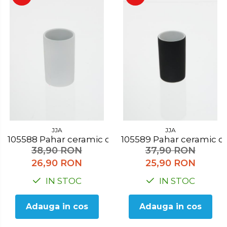
JJA
JJA
105588 Pahar ceramic cauciucat alb
105589 Pahar cerami
38,90 RON
37,90 RON
26,90 RON
25,90 RON
IN STOC
IN STOC
Adauga in cos
Adauga in cos