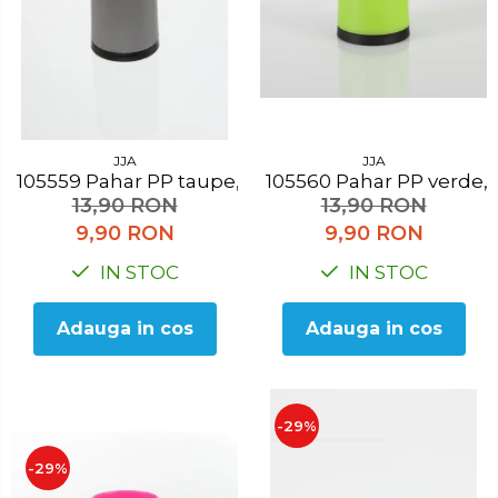
Accesorii pentru toaleta
Bare si carlige pentru prosoape
Cos rufe
Polite baie
Uscatoare rufe
JJA
JJA
Boluri
105559 Pahar PP taupe, H 10.3 cm
105560 Pahar PP verde
13,90 RON
13,90 RON
Bucatarie
9,90 RON
9,90 RON
Burete bucatarie
IN STOC
IN STOC
Cafea si ceai
Adauga in cos
Adauga in cos
Decoratiuni
Decoratiuni perete
Depozitare
-29%
Carlige si agatatoare
-29%
Cutii si cosuri pentru depozitare