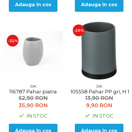
Adauga in cos
Adauga in cos
-29%
-32%
JJA
JJA
116787 Pahar piatra
105558 Pahar PP gri, H
52,90 RON
13,90 RON
35,90 RON
9,90 RON
IN STOC
IN STOC
Adauga in cos
Adauga in cos