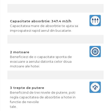
Organizatoare mici
Organizatoare pentru haine
Suport umerase
Capacitate absorbtie: 347.4 m3/h
Menaj
Capacitatea mare de absorbtie te ajuta sa
improspatezi rapid aerul din bucatarie.
Menaj
Mop
Pahare si cani
2 motoare
Suport farfurii
Beneficiezi de o capacitate sporita de
evacuare a aerului datorita celor doua
Suport vesela
motoare ale hotei.
Tacamuri
Tavi
3 trepte de putere
Beneficiind de trei nivele de putere, poti
Vase de gatit
regla capacitatea de absorbtie a hotei in
functie de nevoile
tale.