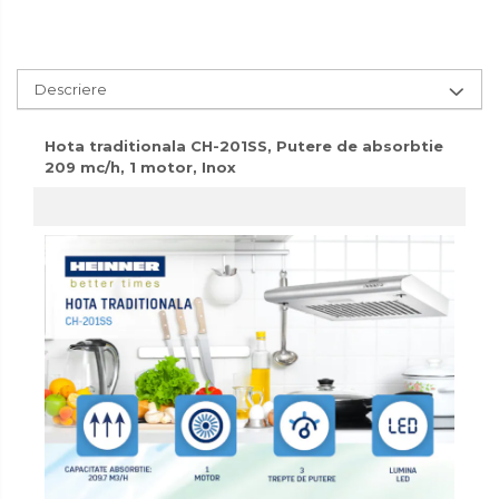
Accesorii pentru toaleta
Bare si carlige pentru prosoape
Cos rufe
Descriere
Polite baie
Uscatoare rufe
Hota traditionala CH-201SS, Putere de absorbtie
209 mc/h, 1 motor, Inox
Boluri
Bucatarie
Burete bucatarie
Cafea si ceai
Decoratiuni
Decoratiuni perete
Depozitare
Carlige si agatatoare
Cutii si cosuri pentru depozitare