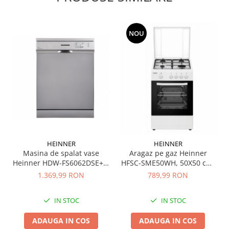
NOU
HEINNER
HEINNER
Masina de spalat vase
Aragaz pe gaz Heinner
Heinner HDW-FS6062DSE++,
HFSC-SME50WH, 50X50 cm,
12 seturi, 6 programe, Clasa
4 arzatoare, suport email,
1.369,99 RON
789,99 RON
E, Aquastop, Pornire
capac metalic, dispozitiv de
programata, 60 cm, Argintiu
siguranta plita si cuptor,
IN STOC
IN STOC
usa cuptor cu geam dublu,
duze GPL incluse, culoare
ADAUGA IN COS
ADAUGA IN COS
ALB