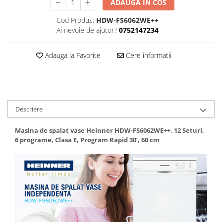
ADAUGA IN COS
Cos rufe
Polite baie
Cod Produs:
HDW-FS6062WE++
Uscatoare rufe
Ai nevoie de ajutor?
0752147234
Boluri
Adauga la Favorite
Cere informatii
Bucatarie
Burete bucatarie
Cafea si ceai
Decoratiuni
Descriere
Decoratiuni perete
Masina de spalat vase Heinner HDW-FS6062WE++, 12 Seturi,
Depozitare
6 programe, Clasa E, Program Rapid 30’, 60 cm
Carlige si agatatoare
Cutii si cosuri pentru depozitare
Organizatoare mici
Organizatoare pentru haine
Suport umerase
Menaj