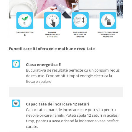
Menaj
Mop
Pahare si cani
Suport farfurii
Suport vesela
Tacamuri
Functii care iti ofera cele mai bune rezultate
Tavi
Clasa energetica E
Vase de gatit
Bucurati-va de rezultate perfecte cu un consum redus
de resurse. Economisiti timp si energie electrica la
fiecare spalare
Capacitate de incarcare 12 seturi
Capacitatea mare de incarcare este potrivita pentru
nevoile oricarei familii. Puteti spala 12 seturi in acelasi
timp, pentru a avea oricand la indemana vase perfect
curate.