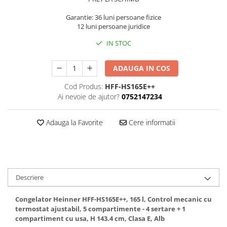
Cos rufe
Polite baie
Garantie: 36 luni persoane fizice
12 luni persoane juridice
Uscatoare rufe
Boluri
IN STOC
Bucatarie
ADAUGA IN COS
Burete bucatarie
Cod Produs:
HFF-HS165E++
Cafea si ceai
Ai nevoie de ajutor?
0752147234
Decoratiuni
Decoratiuni perete
Adauga la Favorite
Cere informatii
Depozitare
Carlige si agatatoare
Cutii si cosuri pentru depozitare
Descriere
Organizatoare mici
Organizatoare pentru haine
Congelator Heinner HFF-HS165E++, 165 l, Control mecanic cu
Suport umerase
termostat ajustabil, 5 compartimente - 4 sertare + 1
Menaj
compartiment cu usa, H 143.4 cm, Clasa E, Alb