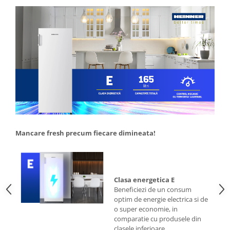
Menaj
Mop
Pahare si cani
Suport farfurii
Suport vesela
Tacamuri
Tavi
Vase de gatit
Mancare fresh precum fiecare dimineata!
Clasa energetica E
Beneficiezi de un consum
optim de energie electrica si de
o super economie, in
comparatie cu produsele din
clasele inferioare.