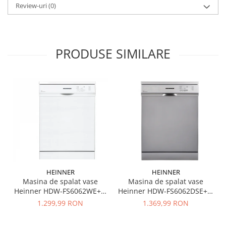
Review-uri
(0)
PRODUSE SIMILARE
HEINNER
HEINNER
Masina de spalat vase
Masina de spalat vase
Heinner HDW-FS6062DSE++,
Heinner HDW-FS6062WE++,
12 seturi, 6 programe, Clasa
12 Seturi, 6 programe,
1.369,99 RON
1.299,99 RON
E, Aquastop, Pornire
Clasa E, Program Rapid 30’,
programata, 60 cm, Argintiu
60 cm